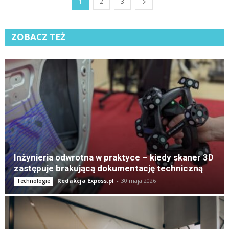
1
2
3
ZOBACZ TEŻ
K
Inżynieria odwrotna w praktyce – kiedy skaner 3D
zastępuje brakującą dokumentację techniczną
Redakcja Exposs.pl
-
30 maja 2026
Technologie