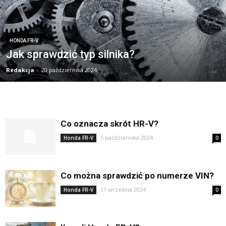
HONDA FR-V
Jak sprawdzić typ silnika?
Redakcja
-
20 października 2024
Co oznacza skrót HR-V?
5 października 2024
Honda FR-V
0
Co można sprawdzić po numerze VIN?
11 września 2024
Honda FR-V
0