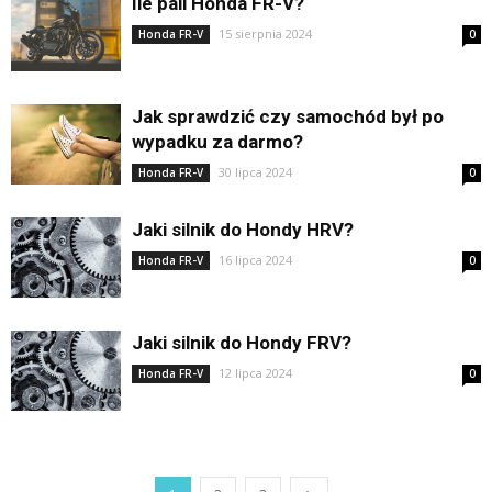
Ile pali Honda FR-V?
15 sierpnia 2024
Honda FR-V
0
Jak sprawdzić czy samochód był po
wypadku za darmo?
30 lipca 2024
Honda FR-V
0
Jaki silnik do Hondy HRV?
16 lipca 2024
Honda FR-V
0
Jaki silnik do Hondy FRV?
12 lipca 2024
Honda FR-V
0