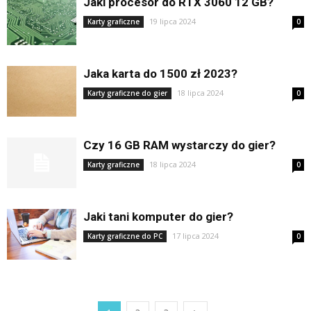
Jaki procesor do RTX 3060 12 GB?
19 lipca 2024
Karty graficzne
0
Jaka karta do 1500 zł 2023?
18 lipca 2024
Karty graficzne do gier
0
Czy 16 GB RAM wystarczy do gier?
18 lipca 2024
Karty graficzne
0
Jaki tani komputer do gier?
17 lipca 2024
Karty graficzne do PC
0