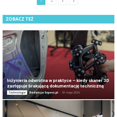
1
2
3
ZOBACZ TEŻ
K
Inżynieria odwrotna w praktyce – kiedy skaner 3D
zastępuje brakującą dokumentację techniczną
Redakcja Exposs.pl
-
30 maja 2026
Technologie