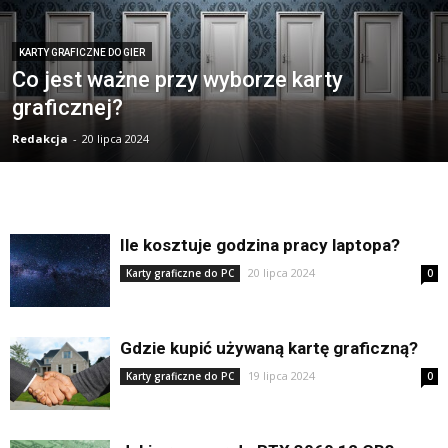
KARTY GRAFICZNE DO GIER
Co jest ważne przy wyborze karty
graficznej?
Redakcja
-
20 lipca 2024
Ile kosztuje godzina pracy laptopa?
20 lipca 2024
Karty graficzne do PC
0
Gdzie kupić używaną kartę graficzną?
19 lipca 2024
Karty graficzne do PC
0