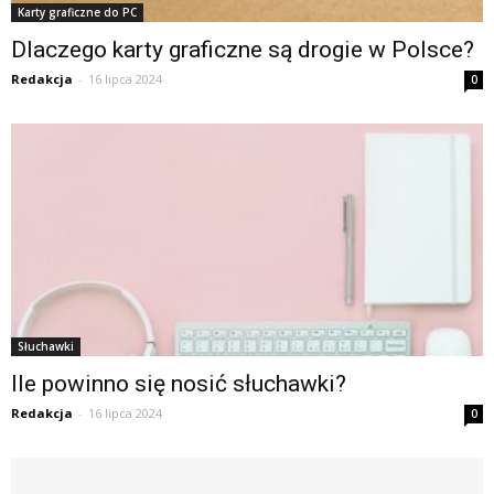
Karty graficzne do PC
Dlaczego karty graficzne są drogie w Polsce?
Redakcja
-
16 lipca 2024
0
Słuchawki
Ile powinno się nosić słuchawki?
Redakcja
-
16 lipca 2024
0