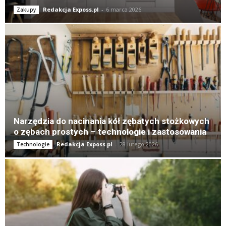
Redakcja Exposs.pl
-
6 marca 2026
Zakupy
Narzędzia do nacinania kół zębatych stożkowych
o zębach prostych – technologie i zastosowania
Redakcja Exposs.pl
-
28 lutego 2026
Technologie