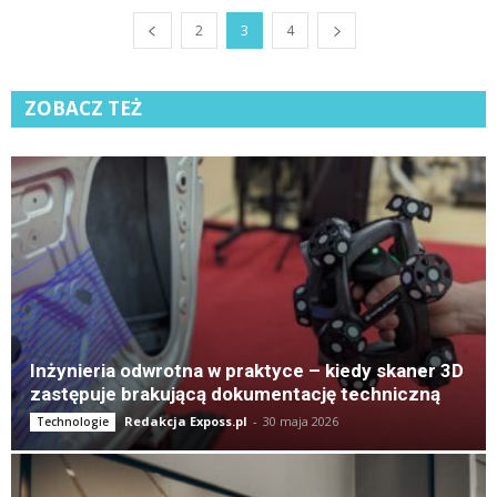
2
3
4
ZOBACZ TEŻ
K
Inżynieria odwrotna w praktyce – kiedy skaner 3D
zastępuje brakującą dokumentację techniczną
Redakcja Exposs.pl
-
30 maja 2026
Technologie