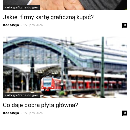
Karty graficzne do gier
Jakiej firmy kartę graficzną kupić?
Redakcja
-
15 lipca 2024
0
Karty graficzne do gier
Co daje dobra płyta główna?
Redakcja
-
15 lipca 2024
0